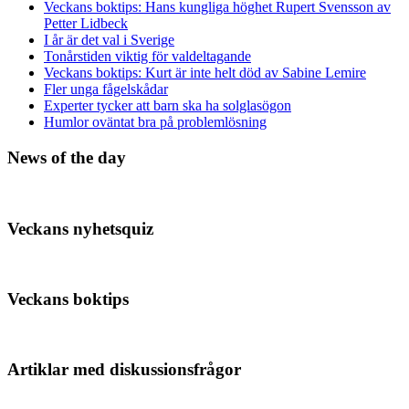
Veckans boktips: Hans kungliga höghet Rupert Svensson av
Petter Lidbeck
I år är det val i Sverige
Tonårstiden viktig för valdeltagande
Veckans boktips: Kurt är inte helt död av Sabine Lemire
Fler unga fågelskådar
Experter tycker att barn ska ha solglasögon
Humlor oväntat bra på problemlösning
News of the day
Veckans nyhetsquiz
Veckans boktips
Artiklar med diskussionsfrågor