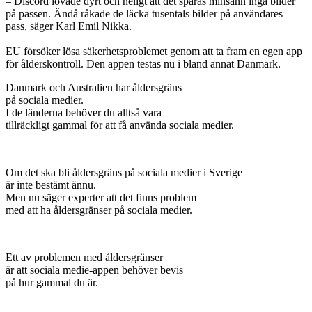
– Discord lovade dyrt och heligt att det sparas minsann inga bilder
på passen. Ändå råkade de läcka tusentals bilder på användares
pass, säger Karl Emil Nikka.
EU försöker lösa säkerhetsproblemet genom att ta fram en egen app
för ålderskontroll. Den appen testas nu i bland annat Danmark.
Danmark och Australien har åldersgräns
på sociala medier.
I de länderna behöver du alltså vara
tillräckligt gammal för att få använda sociala medier.
Om det ska bli åldersgräns på sociala medier i Sverige
är inte bestämt ännu.
Men nu säger experter att det finns problem
med att ha åldersgränser på sociala medier.
Ett av problemen med åldersgränser
är att sociala medie-appen behöver bevis
på hur gammal du är.