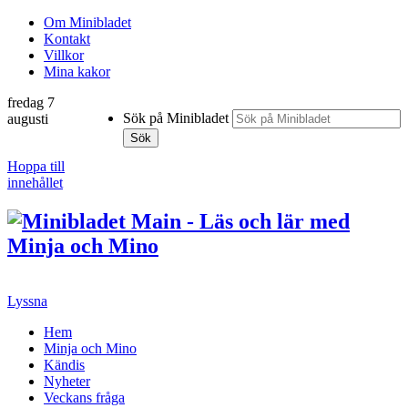
Om Minibladet
Kontakt
Villkor
Mina kakor
fredag 7
Sök på Minibladet
augusti
Sök
Hoppa till
innehållet
Lyssna
Hem
Minja och Mino
Kändis
Nyheter
Veckans fråga