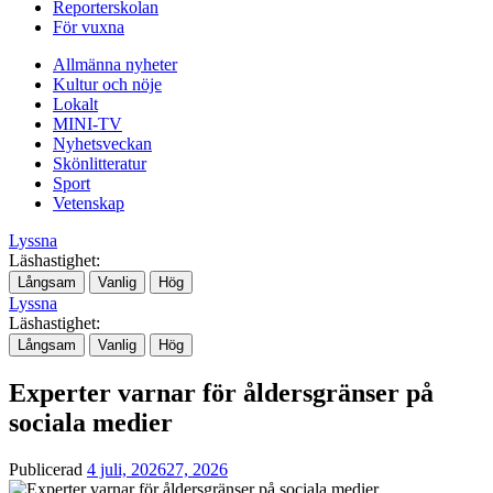
Reporterskolan
För vuxna
Allmänna nyheter
Kultur och nöje
Lokalt
MINI-TV
Nyhetsveckan
Skönlitteratur
Sport
Vetenskap
Lyssna
Läshastighet:
Långsam
Vanlig
Hög
Lyssna
Läshastighet:
Långsam
Vanlig
Hög
Experter varnar för åldersgränser på
sociala medier
Publicerad
4 juli, 2026
27, 2026