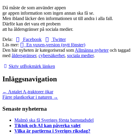
Då måste de som använder appen
ge appen information som ingen annan ska få se.
Men ibland läcker den informationen ut till andra i alla fall.
Därför kan det vara ett probem
att ha åldersgränser på sociala medier.
Dela:
Facebook
Twitter
Läs mer:
En vuxen-version (nytt fönster)
Den här nyheten är kategoriserad som
Allmänna nyheter
och taggad
med
åldersgränser
,
cybersäkerhet
,
sociala medier
.
Skriv ut
Bokmärk länken
Inläggsnavigation
←
Antalet A-traktorer ökar
Färre plastkorkar i naturen
→
Senaste nyheterna
Malmö ska få Sveriges första barnstadsdel
Tiktok och AI kan påverka valet
Vilka är partierna i Sveriges riksdag?