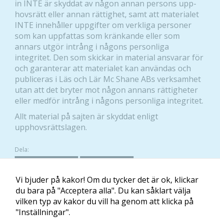
in INTE är skyddat av någon annan persons upp­
hovs­rätt eller annan rättighet, samt att materialet
INTE innehåller uppgifter om verkliga personer
som kan uppfattas som kränkande eller som
annars utgör intrång i någons personliga
integritet. Den som skickar in material ansvarar för
och garanterar att materialet kan användas och
publiceras i Läs och Lär Mc Shane ABs verksamhet
utan att det bryter mot någon annans rättigheter
eller medför intrång i någons personliga integritet.
Allt material på sajten är skyddat enligt
upphovsrättslagen.
Dela:
FACEBOOK
TWITTER
Vi bjuder på kakor! Om du tycker det är ok, klickar
du bara på "Acceptera alla". Du kan såklart välja
Nödvändiga
vilken typ av kakor du vill ha genom att klicka på
Dessa kakor
Om Minibladet
Kontakt
Villkor
Mina kakor
"Inställningar".
går inte att