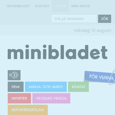
OM MINIBLADET
KONTAKT
VILLKOR
MINA KAKOR
Sök
SÖK
på
måndag 10 augusti
Minibladet
HEM
MINJA OCH MINO
KÄNDIS
NYHETER
VECKANS FRÅGA
REPORTERSKOLAN