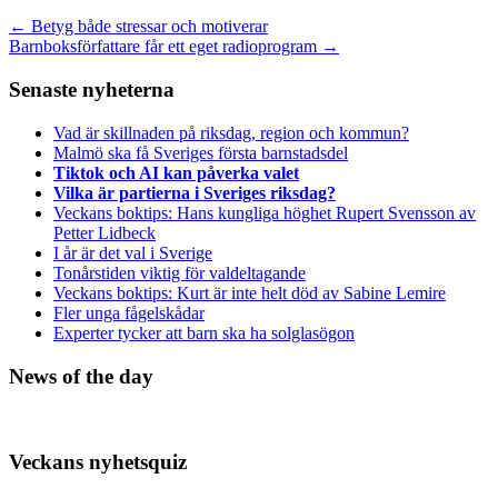
←
Betyg både stressar och motiverar
Barnboksförfattare får ett eget radioprogram
→
Senaste nyheterna
Vad är skillnaden på riksdag, region och kommun?
Malmö ska få Sveriges första barnstadsdel
Tiktok och AI kan påverka valet
Vilka är partierna i Sveriges riksdag?
Veckans boktips: Hans kungliga höghet Rupert Svensson av
Petter Lidbeck
I år är det val i Sverige
Tonårstiden viktig för valdeltagande
Veckans boktips: Kurt är inte helt död av Sabine Lemire
Fler unga fågelskådar
Experter tycker att barn ska ha solglasögon
News of the day
Veckans nyhetsquiz