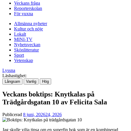
Veckans fråga
Reporterskolan
För vuxna
Allmänna nyheter
Kultur och nöje
Lokalt
MINI-TV
Nyhetsveckan
Skönlitteratur
Sport
Vetenskap
Lyssna
Läshastighet:
Långsam
Vanlig
Hög
Veckans boktips: Knytkalas på
Trädgårdsgatan 10 av Felicita Sala
Publicerad
8 juni, 2026
24, 2026
Jag skulle vilja tipsa om en superfin bok som är en kombinerad