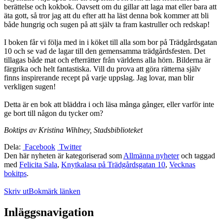
berättelse och kokbok. Oavsett om du gillar att laga mat eller bara att
äta gott, så tror jag att du efter att ha läst denna bok kommer att bli
både hungrig och sugen på att själv ta fram kastruller och redskap!
I boken får vi följa med in i köket till alla som bor på Trädgårdsgatan
10 och se vad de lagar till den gemensamma trädgårdsfesten. Det
tillagas både mat och efterrätter från världens alla hörn. Bilderna är
färgrika och helt fantastiska. Vill du prova att göra rätterna själv
finns inspirerande recept på varje uppslag. Jag lovar, man blir
verkligen sugen!
Detta är en bok att bläddra i och läsa många gånger, eller varför inte
ge bort till någon du tycker om?
Boktips av Kristina Wihlney, Stadsbiblioteket
Dela:
Facebook
Twitter
Den här nyheten är kategoriserad som
Allmänna nyheter
och taggad
med
Felicita Sala
,
Knytkalasa på Trädgårdsgatan 10
,
Vecknas
bokitps
.
Skriv ut
Bokmärk länken
Inläggsnavigation