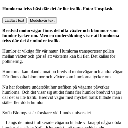
Humlorna trivs bäst där det är lite trafik. Foto: Unsplash.
Lättläst text
Medelsvår text
Bredvid motorvägar finns det ofta växter och blommor som
humlor tycker om. Men en undersökning visar att humlorna
trivs där det är mindre trafik.
Humlor är viktiga för vår natur. Humlorna transporterar pollen
mellan växter och gör så att växterna kan bli fler. Det kallas för
pollinering.
Humlorna kan bland annat bo bredvid motorvägar och andra vägar.
Där finns ofta blommor och växter som humlorna tycker om.
Nu har forskare undersökt hur trafiken på vägarna påverkar
humlorna. Och det visar sig att det finns fler humlor bredvid vägar
där det är lite trafik. Bredvid vägar med mycket trafik hittade man i
stället fler döda humlor.
Sofia Blomqvist är forskare vid Lunds universitet.
– Längs de minst trafikerade vägarna hittade vi knappt några döda
humlor alls, säger Sofia Blomqvist i ett pressmeddelande.