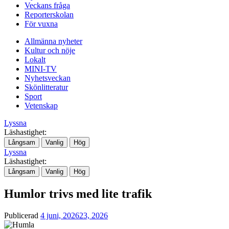
Veckans fråga
Reporterskolan
För vuxna
Allmänna nyheter
Kultur och nöje
Lokalt
MINI-TV
Nyhetsveckan
Skönlitteratur
Sport
Vetenskap
Lyssna
Läshastighet:
Långsam
Vanlig
Hög
Lyssna
Läshastighet:
Långsam
Vanlig
Hög
Humlor trivs med lite trafik
Publicerad
4 juni, 2026
23, 2026