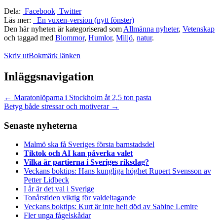
Dela:
Facebook
Twitter
Läs mer:
En vuxen-version (nytt fönster)
Den här nyheten är kategoriserad som
Allmänna nyheter
,
Vetenskap
och taggad med
Blommor
,
Humlor
,
Miljö
,
natur
.
Skriv ut
Bokmärk länken
Inläggsnavigation
←
Maratonlöparna i Stockholm åt 2,5 ton pasta
Betyg både stressar och motiverar
→
Senaste nyheterna
Malmö ska få Sveriges första barnstadsdel
Tiktok och AI kan påverka valet
Vilka är partierna i Sveriges riksdag?
Veckans boktips: Hans kungliga höghet Rupert Svensson av
Petter Lidbeck
I år är det val i Sverige
Tonårstiden viktig för valdeltagande
Veckans boktips: Kurt är inte helt död av Sabine Lemire
Fler unga fågelskådar